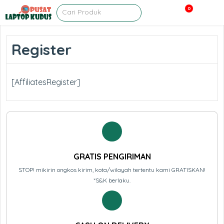
0
Register
[AffiliatesRegister]
GRATIS PENGIRIMAN
STOP! mikirin ongkos kirim, kota/wilayah tertentu kami GRATISKAN!
*S&K berlaku.