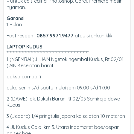
– Untuk edit-edit di Photoshop, Corel, Premiere masih
nyaman.
Garansi
1 Bulan
Fast respon :
0857.9971.9477
atau silahkan klik
LAPTOP KUDUS
*******************************************************
1 (NGEMBAL)JL. IAIN Ngetok ngembal Kudus, Rt.02/01
(IAIN Keselatan barat
bakso combor)
buka senin s/d sabtu mulai jam 09.00 s/d 17.00
2 (DAWE) lok. Dukuh Baran Rt.02/03 Samirejo dawe
Kudus
3 (Jepara) 1/4 pringtulis jepara ke selatan 10 meteran
4 Jl. Kudus Colo km 5. Utara Indomaret bae/depan
polsek bae