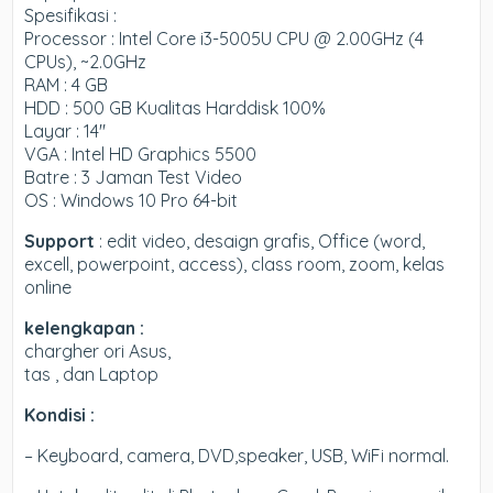
Spesifikasi :
Processor : Intel Core i3-5005U CPU @ 2.00GHz (4
CPUs), ~2.0GHz
RAM : 4 GB
HDD : 500 GB Kualitas Harddisk 100%
Layar : 14″
VGA : Intel HD Graphics 5500
Batre : 3 Jaman Test Video
OS : Windows 10 Pro 64-bit
Support
: edit video, desaign grafis, Office (word,
excell, powerpoint, access), class room, zoom, kelas
online
kelengkapan :
chargher ori Asus,
tas , dan Laptop
Kondisi :
– Keyboard, camera, DVD,speaker, USB, WiFi normal.