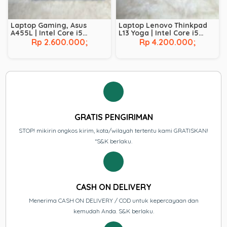
Laptop Gaming, Asus
Laptop Lenovo Thinkpad
A455L | Intel Core i5
L13 Yoga | Intel Core i5
Broadwell – 5200U | NVIDIA
Comet Lake – 10210U | RAM
Rp 2.600.000;
Rp 4.200.000;
GeForce 930M | RAM 8 GB |
8 GB | SSD 256 GB |
SSD 128 GB | HDD 500 GB
Touchscreen
GRATIS PENGIRIMAN
STOP! mikirin ongkos kirim, kota/wilayah tertentu kami GRATISKAN!
*S&K berlaku.
CASH ON DELIVERY
Menerima CASH ON DELIVERY / COD untuk kepercayaan dan
kemudah Anda. S&K berlaku.