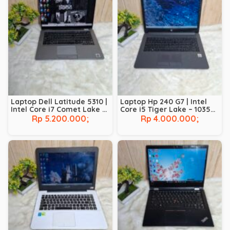
Laptop Dell Latitude 5310 |
Laptop Hp 240 G7 | Intel
Intel Core i7 Comet Lake –
Core i5 Tiger Lake – 1035G1
10610U | RAM 8 GB | SSD 256
| RAM 8 GB | SSD 256 GB
Rp 5.200.000;
Rp 4.000.000;
GB | BACKLIT |
TOUCHSCREEN