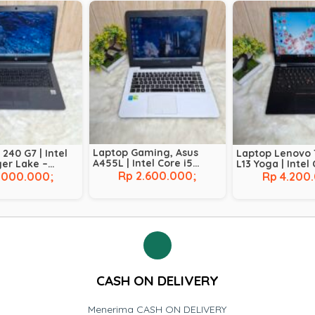
Laptop Gaming, Asus
240 G7 | Intel
Laptop Lenovo 
A455L | Intel Core i5
ger Lake –
L13 Yoga | Intel
Broadwell – 5200U |
AM 8 GB | SSD
Comet Lake – 10
Rp 2.600.000;
.000.000;
Rp 4.200
NVIDIA GeForce 930M |
RAM 8 GB | SSD 
RAM 8 GB | SSD 128 GB |
Touchscreen
HDD 500 GB
CASH ON DELIVERY
Menerima CASH ON DELIVERY