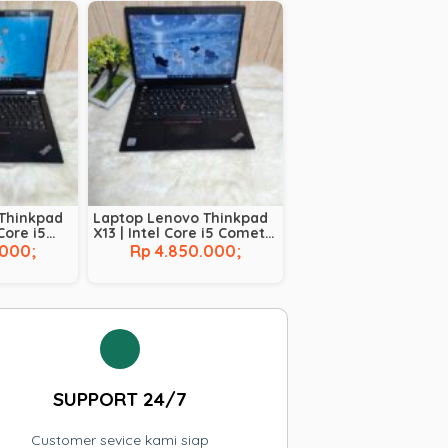
Thinkpad
Laptop Lenovo Thinkpad
 Core i5
X13 | Intel Core i5 Comet
210U |
Lake – 10210U | RAM 16 GB
.000;
Rp 4.850.000;
256 GB |
| SSD 256 GB |
TOUCHSCREEN
SUPPORT 24/7
Customer sevice kami siap