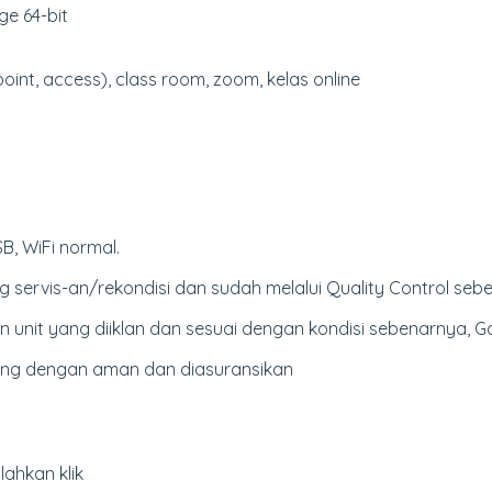
e 64-bit
point, access), class room, zoom, kelas online
B, WiFi normal.
 servis-an/rekondisi dan sudah melalui Quality Control sebe
nit yang diiklan dan sesuai dengan kondisi sebenarnya, G
king dengan aman dan diasuransikan
lahkan klik