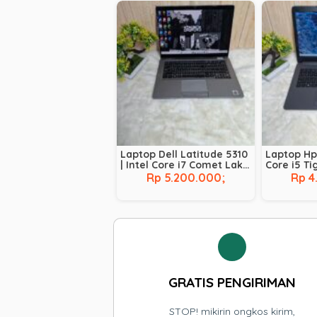
Laptop Dell Latitude 5310
Laptop Hp 
| Intel Core i7 Comet Lake
Core i5 Ti
– 10610U | RAM 8 GB | SSD
1035G1 | R
Rp 5.200.000;
Rp 4
256 GB | BACKLIT |
256 GB
TOUCHSCREEN
GRATIS PENGIRIMAN
STOP! mikirin ongkos kirim,