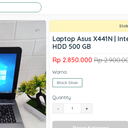
Stok
Laptop Asus X441N | Int
HDD 500 GB
Rp 2.850.000
Rp 2.900.0
Warna
Black Silver
Quantity
-
+