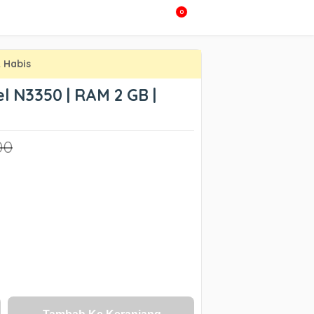
0
 Habis
el N3350 | RAM 2 GB |
00