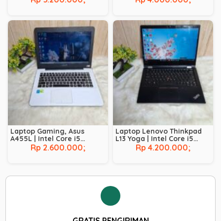
GB | BACKLIT |
TOUCHSCREEN
Laptop Gaming, Asus
Laptop Lenovo Thinkpad
A455L | Intel Core i5
L13 Yoga | Intel Core i5
Broadwell – 5200U | NVIDIA
Comet Lake – 10210U | RAM
Rp 2.600.000;
Rp 4.200.000;
GeForce 930M | RAM 8 GB |
8 GB | SSD 256 GB |
SSD 128 GB | HDD 500 GB
Touchscreen
GRATIS PENGIRIMAN