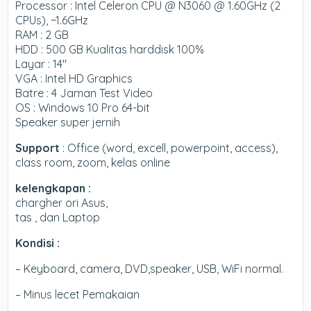
Processor : Intel Celeron CPU @ N3060 @ 1.60GHz (2
CPUs), ~1.6GHz
RAM : 2 GB
HDD : 500 GB Kualitas harddisk 100%
Layar : 14″
VGA : Intel HD Graphics
Batre : 4 Jaman Test Video
OS : Windows 10 Pro 64-bit
Speaker super jernih
Support
: Office (word, excell, powerpoint, access),
class room, zoom, kelas online
kelengkapan :
chargher ori Asus,
tas , dan Laptop
Kondisi :
– Keyboard, camera, DVD,speaker, USB, WiFi normal.
– Minus lecet Pemakaian