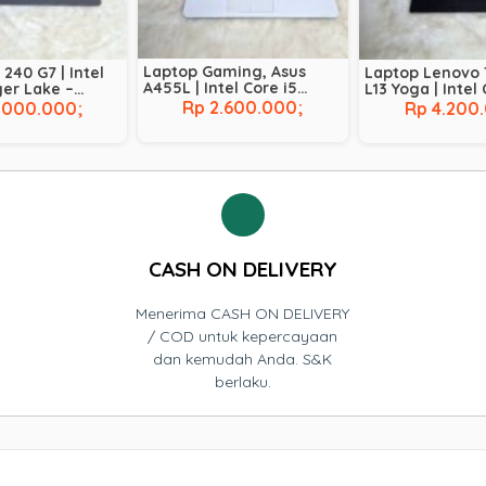
Laptop Gaming, Asus
240 G7 | Intel
Laptop Lenovo 
A455L | Intel Core i5
ger Lake –
L13 Yoga | Intel
Broadwell – 5200U |
AM 8 GB | SSD
Comet Lake – 10
Rp 2.600.000;
.000.000;
Rp 4.200
NVIDIA GeForce 930M |
RAM 8 GB | SSD 
RAM 8 GB | SSD 128 GB |
Touchscreen
HDD 500 GB
CASH ON DELIVERY
Menerima CASH ON DELIVERY
/ COD untuk kepercayaan
dan kemudah Anda. S&K
berlaku.