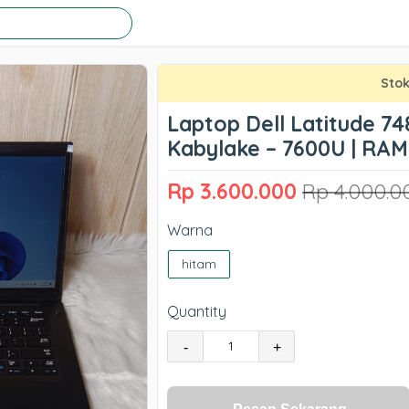
Stok
Laptop Dell Latitude 748
Kabylake – 7600U | RAM
Rp 3.600.000
Rp 4.000.0
Warna
hitam
Quantity
-
+