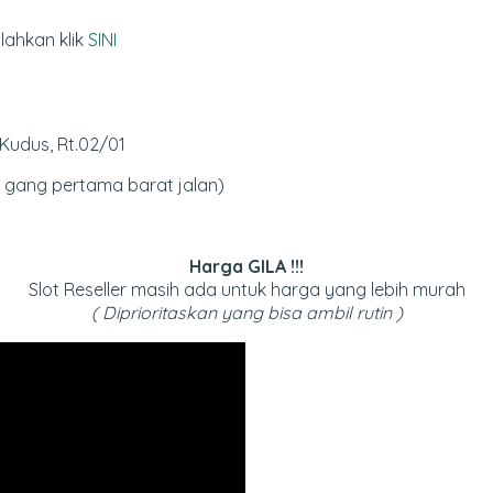
lahkan klik
SINI
Kudus, Rt.02/01
s gang pertama barat jalan)
Harga GILA !!!
Slot Reseller masih ada untuk harga yang lebih murah
( Diprioritaskan yang bisa ambil rutin )