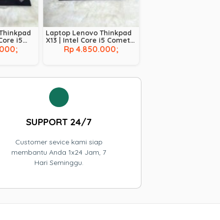
Thinkpad
Laptop Lenovo Thinkpad
 Core i5
X13 | Intel Core i5 Comet
210U |
Lake – 10210U | RAM 16 GB
.000;
Rp 4.850.000;
256 GB |
| SSD 256 GB |
TOUCHSCREEN
SUPPORT 24/7
Customer sevice kami siap
membantu Anda 1x24 Jam, 7
Hari Seminggu.