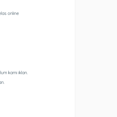
elas online
lum kami iklan.
an.