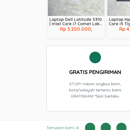
Laptop Dell Latitude 5310
Laptop Hp 
| Intel Core i7 Comet Lake
Core i5 Ti
– 10610U | RAM 8 GB | SSD
1035G1 | R
Rp 5.200.000;
Rp 4
256 GB | BACKLIT |
256 GB
TOUCHSCREEN
GRATIS PENGIRIMAN
STOP! mikirin ongkos kirim,
kota/wilayah tertentu kami
GRATISKAN! *S&K berlaku.
Temukan kami di :