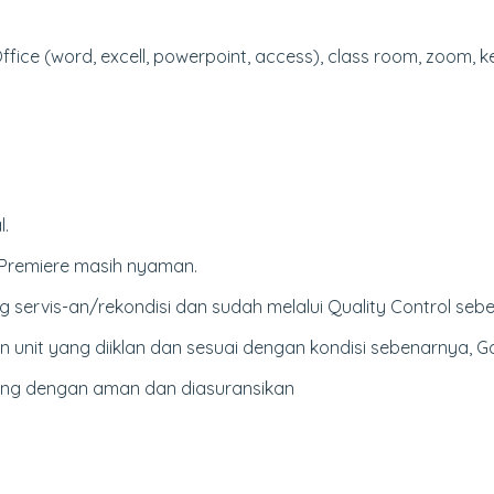
 Office (word, excell, powerpoint, access), class room, zoom, k
l.
, Premiere masih nyaman.
 servis-an/rekondisi dan sudah melalui Quality Control sebe
nit yang diiklan dan sesuai dengan kondisi sebenarnya, G
king dengan aman dan diasuransikan