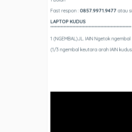
Fast respon :
0857.9971.9477
atau si
LAPTOP KUDUS
*******************************************************
1 (NGEMBAL)JL. IAIN Ngetok ngembal 
(
1/3 ngembal keutara arah IAIN kudu