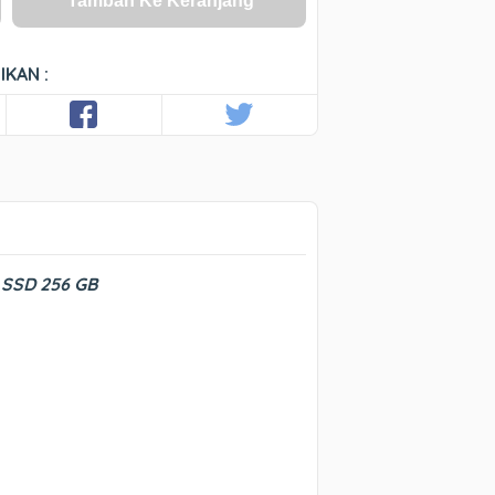
Tambah Ke Keranjang
IKAN :
| SSD 256 GB