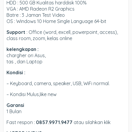
HDD : 500 GB Kualitas harddisk 100%
VGA : AMD Radeon R2 Graphics
Batre : 3 Jaman Test Video
OS : Windows 10 Home Single Language 64-bit
Support
: Office (word, excell, powerpoint, access),
class room, zoom, kelas online
kelengkapan :
chargher ori Asus,
tas , dan Laptop
Kondisi :
– Keyboard, camera, speaker, USB, WiFi normal.
– Kondisi Mulus,like new
Garansi
1 Bulan
Fast respon :
0857.9971.9477
atau silahkan klik