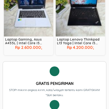
Laptop Gaming, Asus
Laptop Lenovo Thinkpad
A455L | Intel Core i5
L13 Yoga | Intel Core i5
Broadwell – 5200U | NVIDIA
Comet Lake – 10210U | RAM
Rp 2.600.000;
Rp 4.200.000;
GeForce 930M | RAM 8 GB |
8 GB | SSD 256 GB |
SSD 128 GB | HDD 500 GB
Touchscreen
GRATIS PENGIRIMAN
STOP! mikirin ongkos kirim, kota/wilayah tertentu kami GRATISKAN!
*S&K berlaku.