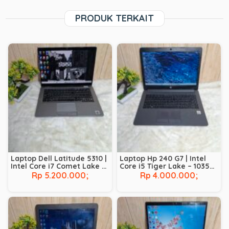
PRODUK TERKAIT
Laptop Dell Latitude 5310 |
Laptop Hp 240 G7 | Intel
Intel Core i7 Comet Lake –
Core i5 Tiger Lake – 1035G1
10610U | RAM 8 GB | SSD 256
| RAM 8 GB | SSD 256 GB
Rp 5.200.000;
Rp 4.000.000;
GB | BACKLIT |
TOUCHSCREEN