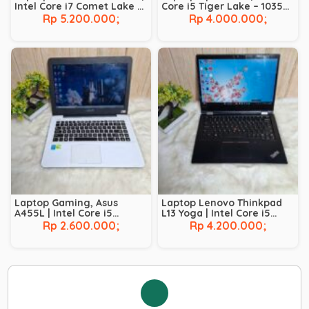
Intel Core i7 Comet Lake –
Core i5 Tiger Lake – 1035G1
10610U | RAM 8 GB | SSD 256
| RAM 8 GB | SSD 256 GB
Rp 5.200.000;
Rp 4.000.000;
GB | BACKLIT |
TOUCHSCREEN
Laptop Gaming, Asus
Laptop Lenovo Thinkpad
A455L | Intel Core i5
L13 Yoga | Intel Core i5
Broadwell – 5200U | NVIDIA
Comet Lake – 10210U | RAM
Rp 2.600.000;
Rp 4.200.000;
GeForce 930M | RAM 8 GB |
8 GB | SSD 256 GB |
SSD 128 GB | HDD 500 GB
Touchscreen