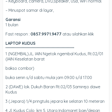
– Keyboard, camera, DVD,speaker, USB, WiFi normal.
– Minuspot samar di layar,
Garansi
1 bulan
Fast respon :
0857.9971.9477
atau silahkan klik
LAPTOP KUDUS
*******************************************************
1 (NGEMBAL)JL. IAIN Ngetok ngembal Kudus, Rt.02/01
(IAIN Keselatan barat
bakso combor)
buka senin s/d sabtu mulai jam 09.00 s/d 17.00
2 (DAWE) lok. Dukuh Baran Rt.02/03 Samirejo dawe
Kudus
3 (Jepara) 1/4 pringtulis jepara ke selatan 10 meteran
4 Jl. Kudus Colo km 5. Utara Indomaret bae/depan