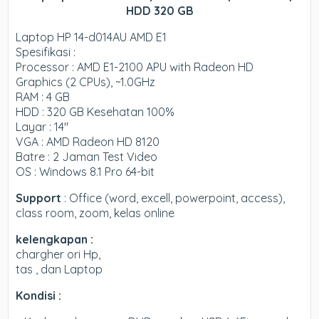
HDD 320 GB
Laptop HP 14-d014AU AMD E1
Spesifikasi :
Processor : AMD E1-2100 APU with Radeon HD
Graphics (2 CPUs), ~1.0GHz
RAM : 4 GB
HDD : 320 GB Kesehatan 100%
Layar : 14″
VGA : AMD Radeon HD 8120
Batre : 2 Jaman Test Video
OS : Windows 8.1 Pro 64-bit
Support
: Office (word, excell, powerpoint, access),
class room, zoom, kelas online
kelengkapan :
chargher ori Hp,
tas , dan Laptop
Kondisi :