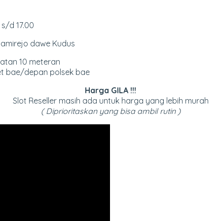
 s/d 17.00
 Samirejo dawe Kudus
elatan 10
meteran
ret bae/depan polsek bae
Harga GILA !!!
Slot Reseller masih ada untuk harga yang lebih murah
( Diprioritaskan yang bisa ambil rutin )