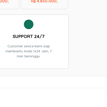
210U |
Lake – 10210U | RAM 16 GB
.000;
Rp 4.850.000;
256 GB |
| SSD 256 GB |
TOUCHSCREEN
SUPPORT 24/7
Customer sevice kami siap
membantu Anda 1x24 Jam, 7
Hari Seminggu.