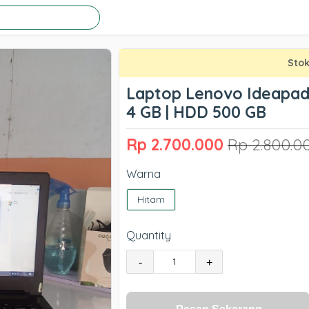
Stok
Laptop Lenovo Ideapad 
4 GB | HDD 500 GB
Rp 2.700.000
Rp 2.800.0
Warna
Hitam
Quantity
-
+