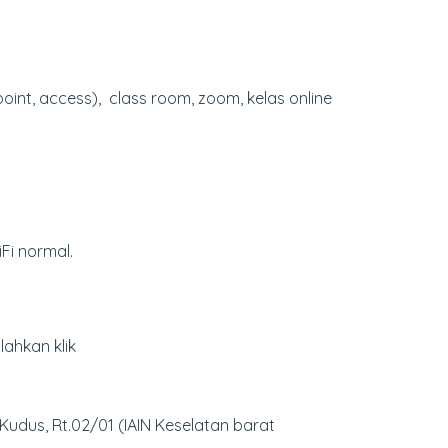
point, access), class room, zoom, kelas online
Fi normal.
lahkan klik
udus, Rt.02/01 (IAIN Keselatan barat