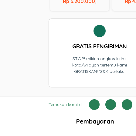
– 10610U | RAM 8 GB | SSD
1035G1 | R
Rp 5.200.000;
Rp 4
256 GB | BACKLIT |
256 GB
TOUCHSCREEN
GRATIS PENGIRIMAN
STOP! mikirin ongkos kirim,
kota/wilayah tertentu kami
GRATISKAN! *S&K berlaku.
Temukan kami di :
Pembayaran