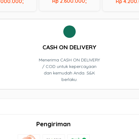
Broadwell – 5200U |
AM 8 GB | SSD
Comet Lake – 10
Rp 2.600.000;
.000.000;
Rp 4.200
NVIDIA GeForce 930M |
RAM 8 GB | SSD 
RAM 8 GB | SSD 128 GB |
Touchscreen
HDD 500 GB
CASH ON DELIVERY
Menerima CASH ON DELIVERY
/ COD untuk kepercayaan
dan kemudah Anda. S&K
berlaku.
Pengiriman