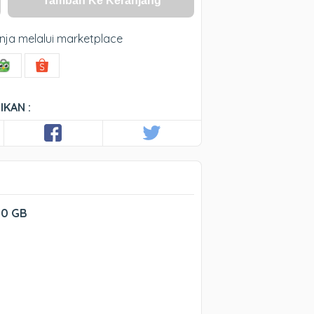
Tambah Ke Keranjang
nja melalui marketplace
IKAN :
00 GB