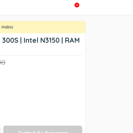
0
 Habis
300S | Intel N3150 | RAM
00