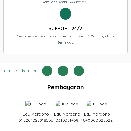
kemudah Anda. S&K berlaku.
SUPPORT 24/7
Customer sevice kami siap membantu Anda 1x24 Jam, 7 Hari
Seminggu.
Temukan kami di :
Pembayaran
Edy Margono
Edy Margono
Edy Margono
592201025918536
0310351458
1840000028322