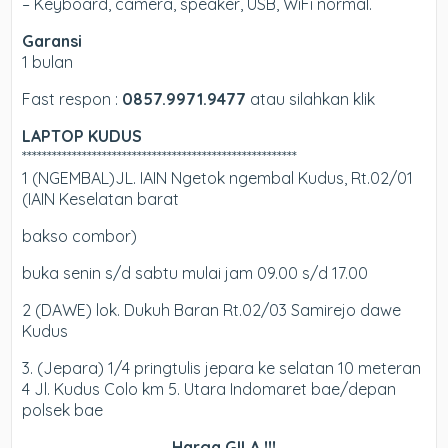
– Keyboard, camera, speaker, USB, WiFi normal.
Garansi
1 bulan
Fast respon :
0857.9971.9477
atau silahkan klik
LAPTOP KUDUS
*******************************************************
1 (NGEMBAL)JL. IAIN Ngetok ngembal Kudus, Rt.02/01
(IAIN Keselatan barat
bakso combor)
buka senin s/d sabtu mulai jam 09.00 s/d 17.00
2 (DAWE) lok. Dukuh Baran Rt.02/03 Samirejo dawe
Kudus
3. (Jepara) 1/4 pringtulis jepara ke selatan 10
meteran
4 Jl. Kudus Colo km 5. Utara Indomaret bae/depan
polsek bae
Harga GILA !!!