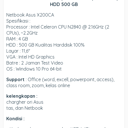
HDD 500 GB
Netbook Asus X200CA
Spesifikasi :
Processor : Intel Celeron CPU N2840 @ 2.16GHz (2
CPUs), ~2.2GHz
RAM : 4 GB
HDD : 500 GB Kualitas Harddisk 100%
Layar : 11,6″
VGA : Intel HD Graphics
Batre : 2 Jaman Test Video
OS : Windows 10 Pro 64-bit
Support
: Office (word, excell, powerpoint, access),
class room, zoom, kelas online
kelengkapan :
chargher ori Asus
tas, dan Netbook
Kondisi :