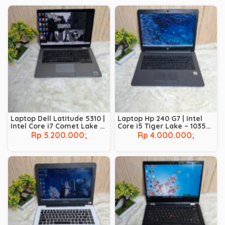
Laptop Dell Latitude 5310 |
Laptop Hp 240 G7 | Intel
Intel Core i7 Comet Lake –
Core i5 Tiger Lake – 1035G1
10610U | RAM 8 GB | SSD 256
| RAM 8 GB | SSD 256 GB
Rp 5.200.000;
Rp 4.000.000;
GB | BACKLIT |
TOUCHSCREEN