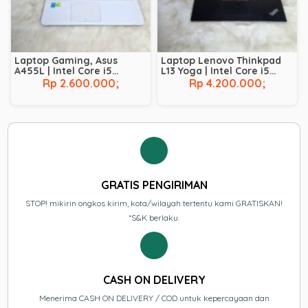
Laptop Gaming, Asus
Laptop Lenovo Thinkpad
A455L | Intel Core i5
L13 Yoga | Intel Core i5
Broadwell – 5200U | NVIDIA
Comet Lake – 10210U | RAM
Rp 2.600.000;
Rp 4.200.000;
GeForce 930M | RAM 8 GB |
8 GB | SSD 256 GB |
SSD 128 GB | HDD 500 GB
Touchscreen
GRATIS PENGIRIMAN
STOP! mikirin ongkos kirim, kota/wilayah tertentu kami GRATISKAN!
*S&K berlaku.
CASH ON DELIVERY
Menerima CASH ON DELIVERY / COD untuk kepercayaan dan