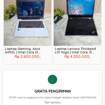
Laptop Gaming, Asus
Laptop Lenovo Thinkpad
A455L | Intel Core i5
L13 Yoga | Intel Core i5
Broadwell – 5200U | NVIDIA
Comet Lake – 10210U | RAM
Rp 2.600.000;
Rp 4.200.000;
GeForce 930M | RAM 8 GB |
8 GB | SSD 256 GB |
SSD 128 GB | HDD 500 GB
Touchscreen
GRATIS PENGIRIMAN
STOP! mikirin ongkos kirim, kota/wilayah tertentu kami GRATISKAN!
*S&K berlaku.