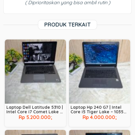
( Diprioritaskan yang bisa ambil rutin )
PRODUK TERKAIT
Laptop Dell Latitude 5310 |
Laptop Hp 240 G7 | Intel
Intel Core i7 Comet Lake –
Core i5 Tiger Lake – 1035G1
10610U | RAM 8 GB | SSD 256
| RAM 8 GB | SSD 256 GB
Rp 5.200.000;
Rp 4.000.000;
GB | BACKLIT |
TOUCHSCREEN