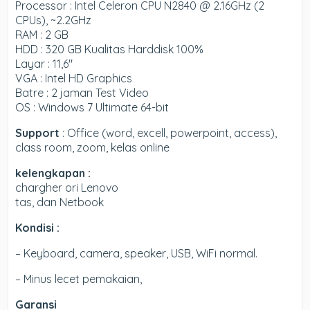
Processor : Intel Celeron CPU N2840 @ 2.16GHz (2
CPUs), ~2.2GHz
RAM : 2 GB
HDD : 320 GB Kualitas Harddisk 100%
Layar : 11,6″
VGA : Intel HD Graphics
Batre : 2 jaman Test Video
OS : Windows 7 Ultimate 64-bit
Support
: Office (word, excell, powerpoint, access),
class room, zoom, kelas online
kelengkapan :
chargher ori Lenovo
tas, dan Netbook
Kondisi :
– Keyboard, camera, speaker, USB, WiFi normal.
– Minus lecet pemakaian,
Garansi