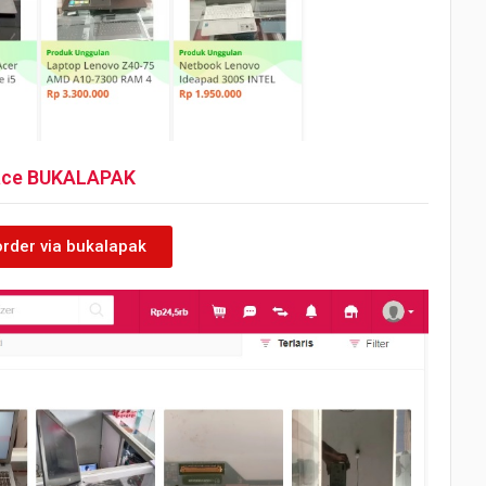
place BUKALAPAK
order via bukalapak