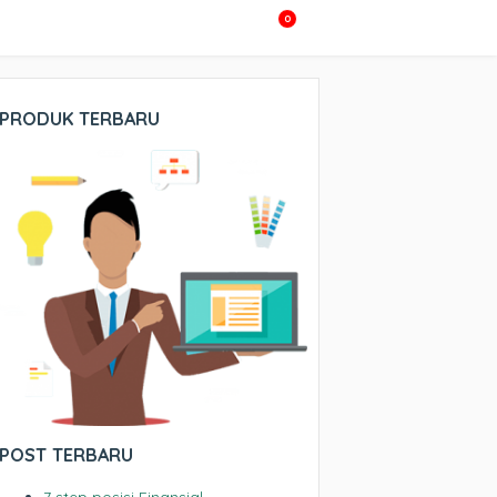
0
PRODUK TERBARU
POST TERBARU
7 step posisi Finansial