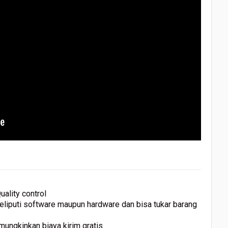
ality control
meliputi software maupun hardware dan bisa tukar barang
i mungkinkan biaya kirim gratis